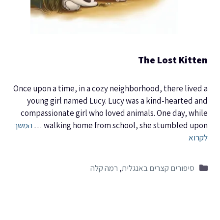
The Lost Kitten
Once upon a time, in a cozy neighborhood, there lived a
young girl named Lucy. Lucy was a kind-hearted and
compassionate girl who loved animals. One day, while
walking home from school, she stumbled upon …
המשך
לקרוא
קטגוריות
סיפורים קצרים באנגלית
,
רמה קלה