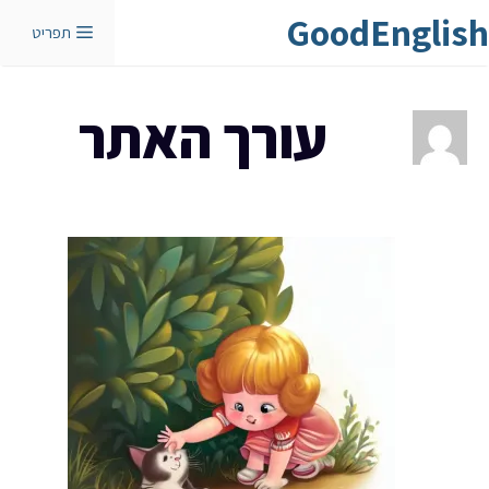
דלג
GoodEnglish
תפריט
תוכן
עורך האתר