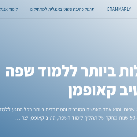
GRAMMARLY
תרגול כתיבה פשוט באנגלית למתחילים
לימוד אנגלית
לות ביותר ללמוד שפה
יב קאופמן
סטיב קאופמן הוא פּוֹלִיגלוֹט (רב לשוני) הדובר 20 שפות. והוא אחד האנשים המוכרים והמכובדים ביותר בכל הנוגע ללמד
…