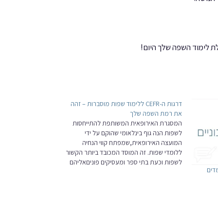
ת לימוד השפה שלך היום!
דרגות ה-CEFR ללימוד שפות מוסברות – זהה
את רמת השפה שלך
המסגרת האירופאית המשותפת להתייחסות
לשפות הנה גוף בינלאומי שהוקם על ידי
המועצה האירופאית,שמפתח קווי הנחיה
ללומדי שפות. זה המוסד המכובד ביותר הקשור
לשפות וכעת בתי ספר ומעסיקים פוניםאליהם
דים
בכל מה שקשור לשליטה בשפה. נכון לעכשיו,
CEFR מגדיר 6 דרגות התייחסות כתקן
הסטנדרטי. עבור לומדים, 6 הדרגות הללו הן
דרך מצוינתלהבין…