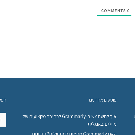
COMMENTS
0
פוסטים אחרונים
חפש
חיפו
איך להשתמש ב-Grammarly לכתיבה מקצועית של
מיילים באנגלית
האם Grammarly מתאים למתחילים? יתרונות,