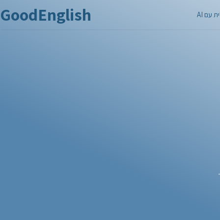
GoodEnglish
 עם AI